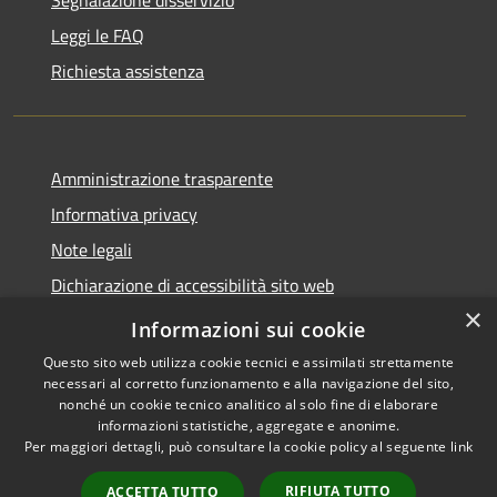
Leggi le FAQ
Richiesta assistenza
Amministrazione trasparente
Informativa privacy
Note legali
Dichiarazione di accessibilità sito web
×
WhistleblowingPA
Informazioni sui cookie
Questo sito web utilizza cookie tecnici e assimilati strettamente
necessari al corretto funzionamento e alla navigazione del sito,
nonché un cookie tecnico analitico al solo fine di elaborare
informazioni statistiche, aggregate e anonime.
RSS
Copyright © 2026 • Comune di
Per maggiori dettagli, può consultare la cookie policy al seguente
link
Accessibilità
Gaglianico • Powered by
Privacy
Municipium
Accesso
•
RIFIUTA TUTTO
ACCETTA TUTTO