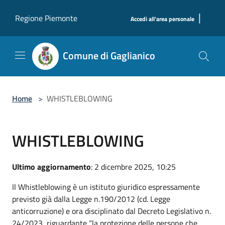
Salta al contenuto principale
|
Regione Piemonte
Accedi all'area personale
Comune di Gaglianico
Home
>
WHISTLEBLOWING
WHISTLEBLOWING
Ultimo aggiornamento
: 2 dicembre 2025, 10:25
Il Whistleblowing è un istituto giuridico espressamente
previsto già dalla Legge n.190/2012 (cd. Legge
anticorruzione) e ora disciplinato dal Decreto Legislativo n.
24/2023, riguardante “la protezione delle persone che