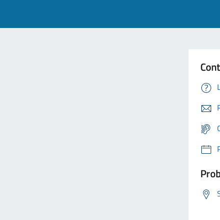
Cont
Prob