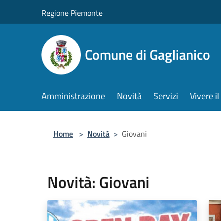
Salta al contenuto principale
Regione Piemonte
Comune di Gaglianico
Amministrazione
Novità
Servizi
Vivere 
Home
>
Novità
>
Giovani
Novità: Giovani