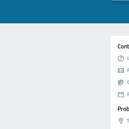
Cont
Prob