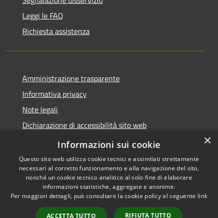
Leggi le FAQ
Richiesta assistenza
Amministrazione trasparente
Informativa privacy
Note legali
Dichiarazione di accessibilità sito web
×
WhistleblowingPA
Informazioni sui cookie
Questo sito web utilizza cookie tecnici e assimilati strettamente
necessari al corretto funzionamento e alla navigazione del sito,
nonché un cookie tecnico analitico al solo fine di elaborare
informazioni statistiche, aggregate e anonime.
RSS
Copyright © 2026 • Comune di
Per maggiori dettagli, può consultare la cookie policy al seguente
link
Accessibilità
Gaglianico • Powered by
Privacy
Municipium
Accesso
•
RIFIUTA TUTTO
ACCETTA TUTTO