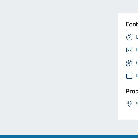
Cont
Prob