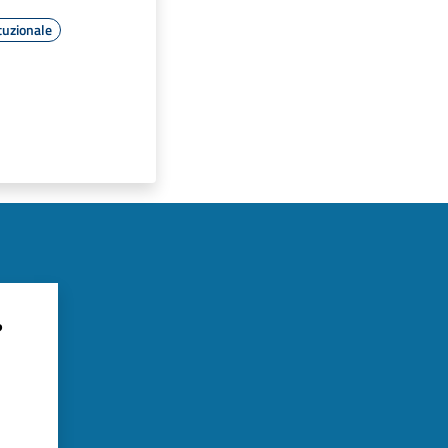
tuzionale
?