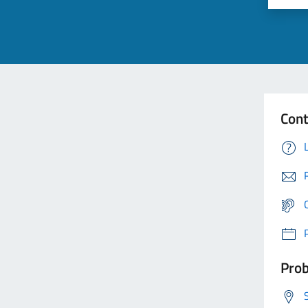
Cont
Prob