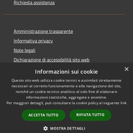
Richiesta assistenza
Amministrazione trasparente
Informativa privacy
Note legali
Dichiarazione di accessibilità sito web
×
WhistleblowingPA
Informazioni sui cookie
Questo sito web utilizza cookie tecnici e assimilati strettamente
necessari al corretto funzionamento e alla navigazione del sito,
nonché un cookie tecnico analitico al solo fine di elaborare
informazioni statistiche, aggregate e anonime.
RSS
Copyright © 2026 • Comune di
Per maggiori dettagli, può consultare la cookie policy al seguente
link
Accessibilità
Gaglianico • Powered by
Privacy
Municipium
Accesso
•
RIFIUTA TUTTO
ACCETTA TUTTO
Cookie
redazione
Mappa del sito
MOSTRA DETTAGLI