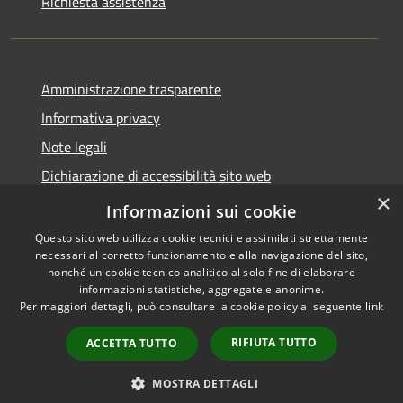
Richiesta assistenza
Amministrazione trasparente
Informativa privacy
Note legali
Dichiarazione di accessibilità sito web
×
WhistleblowingPA
Informazioni sui cookie
Questo sito web utilizza cookie tecnici e assimilati strettamente
necessari al corretto funzionamento e alla navigazione del sito,
nonché un cookie tecnico analitico al solo fine di elaborare
informazioni statistiche, aggregate e anonime.
RSS
Copyright © 2026 • Comune di
Per maggiori dettagli, può consultare la cookie policy al seguente
link
Accessibilità
Gaglianico • Powered by
Privacy
Municipium
Accesso
•
RIFIUTA TUTTO
ACCETTA TUTTO
Cookie
redazione
Mappa del sito
MOSTRA DETTAGLI