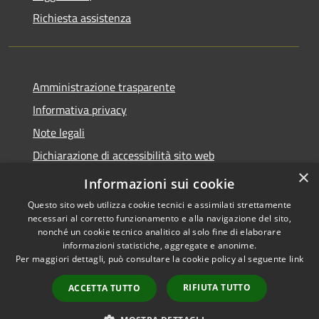
Richiesta assistenza
Amministrazione trasparente
Informativa privacy
Note legali
Dichiarazione di accessibilità sito web
×
WhistleblowingPA
Informazioni sui cookie
Questo sito web utilizza cookie tecnici e assimilati strettamente
necessari al corretto funzionamento e alla navigazione del sito,
nonché un cookie tecnico analitico al solo fine di elaborare
informazioni statistiche, aggregate e anonime.
RSS
Copyright © 2026 • Comune di
Per maggiori dettagli, può consultare la cookie policy al seguente
link
Accessibilità
Gaglianico • Powered by
Privacy
Municipium
Accesso
•
RIFIUTA TUTTO
ACCETTA TUTTO
Cookie
redazione
Mappa del sito