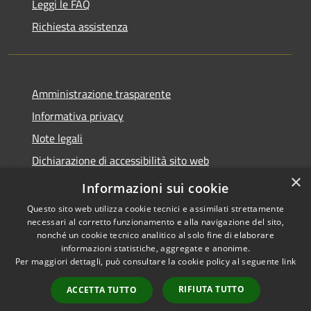
Leggi le FAQ
Richiesta assistenza
Amministrazione trasparente
Informativa privacy
Note legali
Dichiarazione di accessibilità sito web
×
WhistleblowingPA
Informazioni sui cookie
Questo sito web utilizza cookie tecnici e assimilati strettamente
necessari al corretto funzionamento e alla navigazione del sito,
nonché un cookie tecnico analitico al solo fine di elaborare
informazioni statistiche, aggregate e anonime.
RSS
Copyright © 2026 • Comune di
Per maggiori dettagli, può consultare la cookie policy al seguente
link
Accessibilità
Gaglianico • Powered by
Privacy
Municipium
Accesso
•
RIFIUTA TUTTO
ACCETTA TUTTO
Cookie
redazione