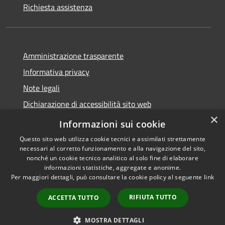
Richiesta assistenza
Amministrazione trasparente
Informativa privacy
Note legali
Dichiarazione di accessibilità sito web
×
WhistleblowingPA
Informazioni sui cookie
Questo sito web utilizza cookie tecnici e assimilati strettamente
necessari al corretto funzionamento e alla navigazione del sito,
nonché un cookie tecnico analitico al solo fine di elaborare
informazioni statistiche, aggregate e anonime.
RSS
Copyright © 2026 • Comune di
Per maggiori dettagli, può consultare la cookie policy al seguente
link
Accessibilità
Gaglianico • Powered by
Privacy
Municipium
Accesso
•
RIFIUTA TUTTO
ACCETTA TUTTO
Cookie
redazione
Mappa del sito
MOSTRA DETTAGLI