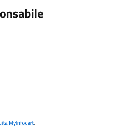
ponsabile
uita MyInfocert
,