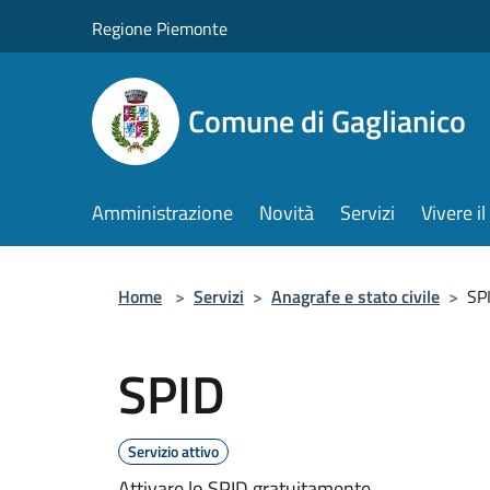
Salta al contenuto principale
Regione Piemonte
Comune di Gaglianico
Amministrazione
Novità
Servizi
Vivere 
Home
>
Servizi
>
Anagrafe e stato civile
>
SP
SPID
Servizio attivo
Attivare lo SPID gratuitamente