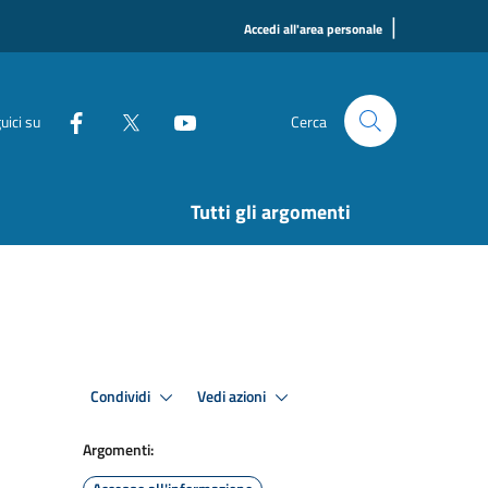
|
Accedi all'area personale
uici su
Cerca
Tutti gli argomenti
Condividi
Vedi azioni
Argomenti: