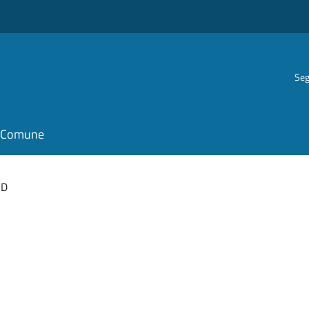
Seg
il Comune
ID