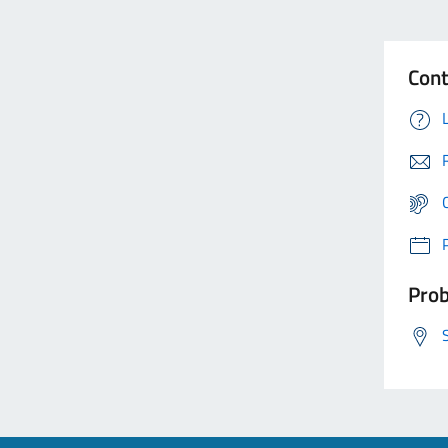
Cont
Prob