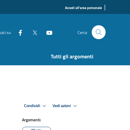
|
Accedi all'area personale
uici su
Cerca
Tutti gli argomenti
Condividi
Vedi azioni
Argomenti: