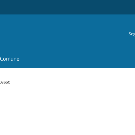
Seg
il Comune
cesso