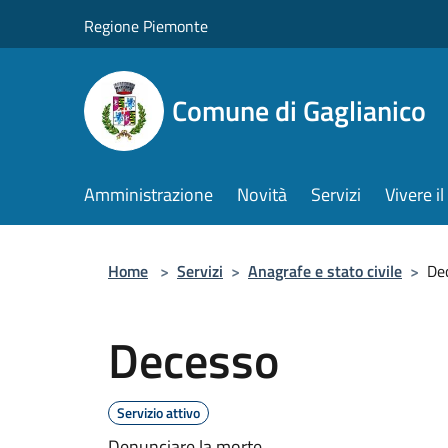
Salta al contenuto principale
Regione Piemonte
Comune di Gaglianico
Amministrazione
Novità
Servizi
Vivere 
Home
>
Servizi
>
Anagrafe e stato civile
>
De
Decesso
Servizio attivo
Denunciare la morte