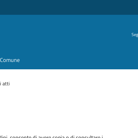
Seg
il Comune
 atti
tadini, consente di avere copia o di consultare i