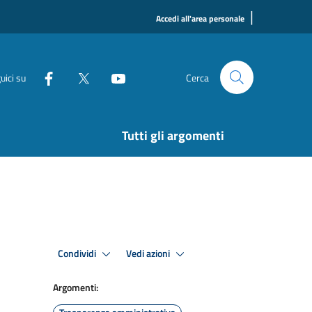
|
Accedi all'area personale
uici su
Cerca
Tutti gli argomenti
Condividi
Vedi azioni
Argomenti: