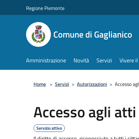
Salta al contenuto principale
Regione Piemonte
Comune di Gaglianico
Amministrazione
Novità
Servizi
Vivere 
Home
>
Servizi
>
Autorizzazioni
>
Accesso agli
Accesso agli atti
Servizio attivo
Il diritto di accesso, riconosciuto a tutti i cit