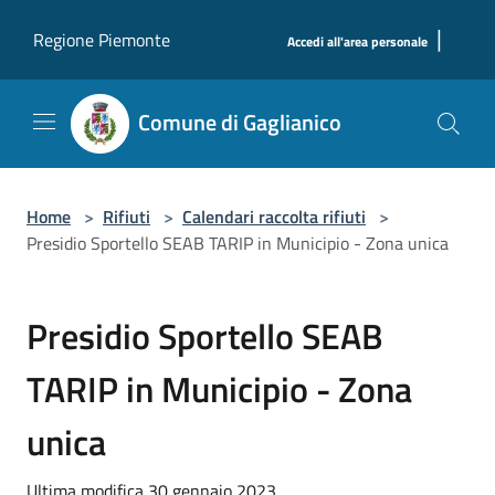
Salta al contenuto principale
|
Regione Piemonte
Accedi all'area personale
Comune di Gaglianico
Home
>
Rifiuti
>
Calendari raccolta rifiuti
>
Presidio Sportello SEAB TARIP in Municipio - Zona unica
Presidio Sportello SEAB
TARIP in Municipio - Zona
unica
Ultima modifica 30 gennaio 2023