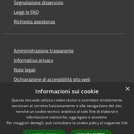
Segnalazione disservizio
Leggi le FAQ
Richiesta assistenza
Amministrazione trasparente
Informativa privacy
Note legali
Dichiarazione di accessibilità sito web
×
WhistleblowingPA
Informazioni sui cookie
Questo sito web utilizza cookie tecnici e assimilati strettamente
necessari al corretto funzionamento e alla navigazione del sito,
nonché un cookie tecnico analitico al solo fine di elaborare
informazioni statistiche, aggregate e anonime.
RSS
Copyright © 2026 • Comune di
Per maggiori dettagli, può consultare la cookie policy al seguente
link
Accessibilità
Gaglianico • Powered by
Privacy
Municipium
Accesso
•