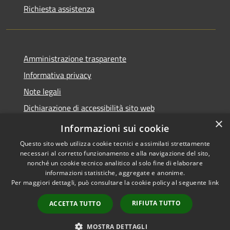
Richiesta assistenza
Amministrazione trasparente
Informativa privacy
Note legali
Dichiarazione di accessibilità sito web
×
WhistleblowingPA
Informazioni sui cookie
Questo sito web utilizza cookie tecnici e assimilati strettamente
necessari al corretto funzionamento e alla navigazione del sito,
nonché un cookie tecnico analitico al solo fine di elaborare
informazioni statistiche, aggregate e anonime.
RSS
Copyright © 2026 • Comune di
Per maggiori dettagli, può consultare la cookie policy al seguente
link
Accessibilità
Gaglianico • Powered by
Privacy
Municipium
Accesso
•
RIFIUTA TUTTO
ACCETTA TUTTO
Cookie
redazione
Mappa del sito
MOSTRA DETTAGLI