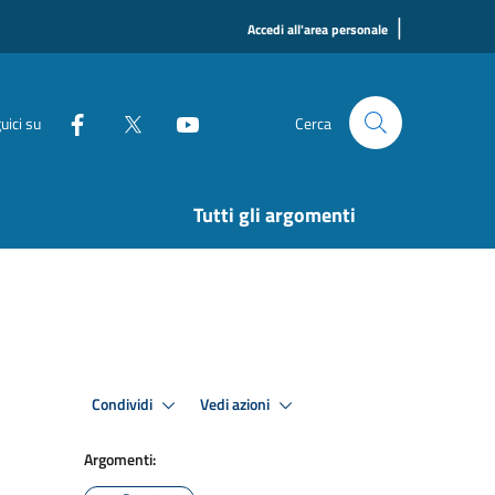
|
Accedi all'area personale
uici su
Cerca
Tutti gli argomenti
Condividi
Vedi azioni
Argomenti: