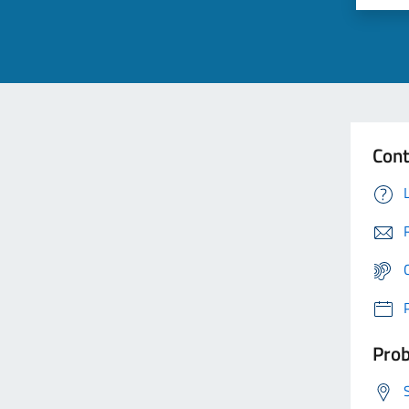
Cont
Prob