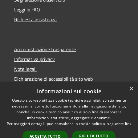
Leggi le FAQ
Richiesta assistenza
Amministrazione trasparente
Informativa privacy
Note legali
Dichiarazione di accessibilità sito web
×
WhistleblowingPA
Informazioni sui cookie
Questo sito web utilizza cookie tecnici e assimilati strettamente
necessari al corretto funzionamento e alla navigazione del sito,
nonché un cookie tecnico analitico al solo fine di elaborare
informazioni statistiche, aggregate e anonime.
RSS
Copyright © 2026 • Comune di
Per maggiori dettagli, può consultare la cookie policy al seguente
link
Accessibilità
Gaglianico • Powered by
Privacy
Municipium
Accesso
•
RIFIUTA TUTTO
ACCETTA TUTTO