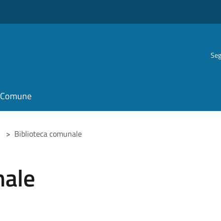
Seg
il Comune
>
Biblioteca comunale
nale