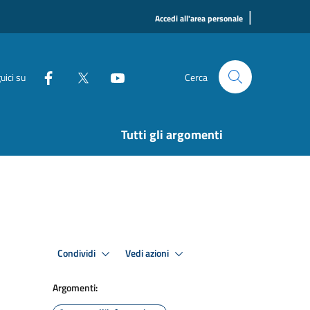
|
Accedi all'area personale
uici su
Cerca
Tutti gli argomenti
Condividi
Vedi azioni
Argomenti: