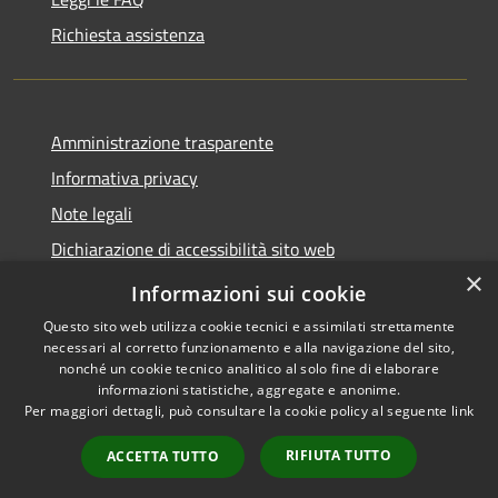
Richiesta assistenza
Amministrazione trasparente
Informativa privacy
Note legali
Dichiarazione di accessibilità sito web
×
WhistleblowingPA
Informazioni sui cookie
Questo sito web utilizza cookie tecnici e assimilati strettamente
necessari al corretto funzionamento e alla navigazione del sito,
nonché un cookie tecnico analitico al solo fine di elaborare
informazioni statistiche, aggregate e anonime.
RSS
Copyright © 2026 • Comune di
Per maggiori dettagli, può consultare la cookie policy al seguente
link
Accessibilità
Gaglianico • Powered by
Privacy
Municipium
Accesso
•
RIFIUTA TUTTO
ACCETTA TUTTO
Cookie
redazione