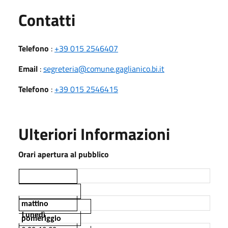
Utili
Contatti
Telefono
:
+39 015 2546407
Email
:
segreteria@comune.gaglianico.bi.it
Telefono
:
+39 015 2546415
Ulteriori Informazioni
Orari apertura al pubblico
mattino
Lunedì
pomeriggio