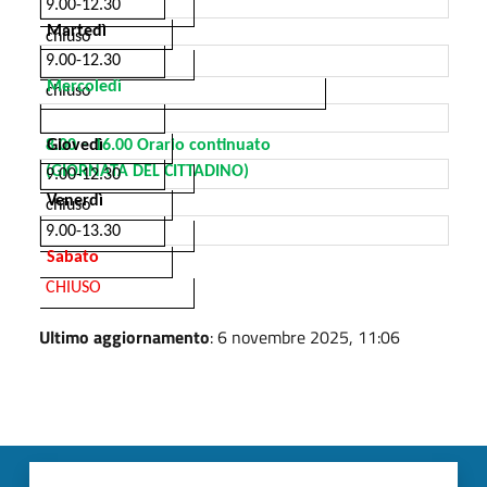
9.00-12.30
Martedì
chiuso
9.00-12.30
Mercoledì
chiuso
8.00 – 16.00 Orario continuato
Giovedì
(GIORNATA DEL CITTADINO)
9.00-12.30
Venerdì
chiuso
9.00-13.30
Sabato
CHIUSO
Ultimo aggiornamento
: 6 novembre 2025, 11:06