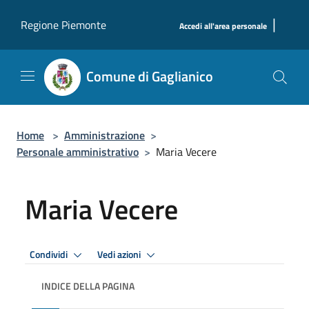
Salta al contenuto principale
|
Regione Piemonte
Accedi all'area personale
Comune di Gaglianico
Home
>
Amministrazione
>
Personale amministrativo
>
Maria Vecere
Maria Vecere
Condividi
Vedi azioni
INDICE DELLA PAGINA