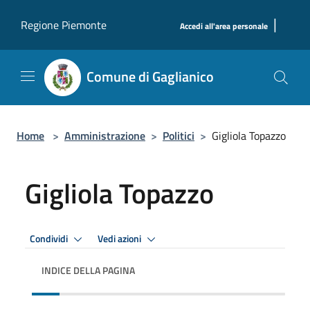
Salta al contenuto principale
|
Regione Piemonte
Accedi all'area personale
Comune di Gaglianico
Home
>
Amministrazione
>
Politici
>
Gigliola Topazzo
Gigliola Topazzo
Condividi
Vedi azioni
INDICE DELLA PAGINA