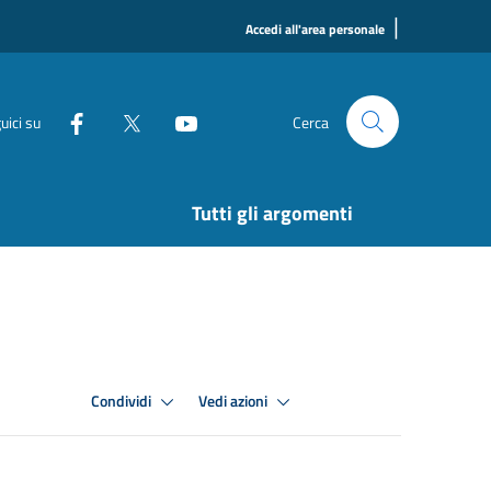
|
Accedi all'area personale
uici su
Cerca
Tutti gli argomenti
Condividi
Vedi azioni