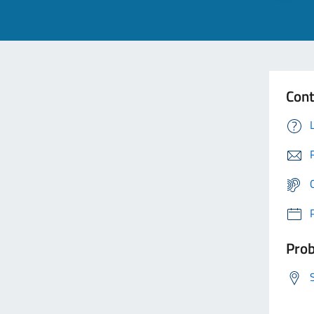
Cont
Prob