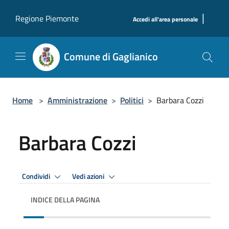
Salta al contenuto principale
|
Regione Piemonte
Accedi all'area personale
Comune di Gaglianico
Home
>
Amministrazione
>
Politici
>
Barbara Cozzi
Barbara Cozzi
Condividi
Vedi azioni
INDICE DELLA PAGINA