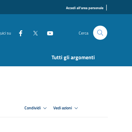
|
Accedi all'area personale
uici su
Cerca
Tutti gli argomenti
Condividi
Vedi azioni