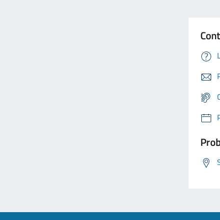
Cont
Prob