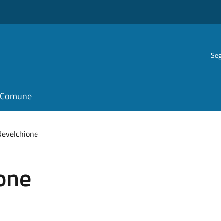
Seg
il Comune
Revelchione
one