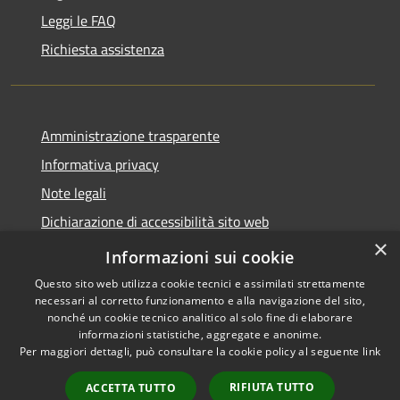
Leggi le FAQ
Richiesta assistenza
Amministrazione trasparente
Informativa privacy
Note legali
Dichiarazione di accessibilità sito web
×
WhistleblowingPA
Informazioni sui cookie
Questo sito web utilizza cookie tecnici e assimilati strettamente
necessari al corretto funzionamento e alla navigazione del sito,
nonché un cookie tecnico analitico al solo fine di elaborare
informazioni statistiche, aggregate e anonime.
RSS
Copyright © 2026 • Comune di
Per maggiori dettagli, può consultare la cookie policy al seguente
link
Accessibilità
Gaglianico • Powered by
Privacy
Municipium
Accesso
•
RIFIUTA TUTTO
ACCETTA TUTTO