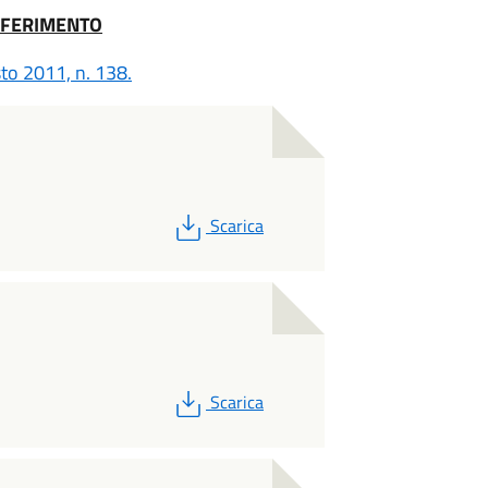
IFERIMENTO
to 2011, n. 138.
PDF
Scarica
PDF
Scarica