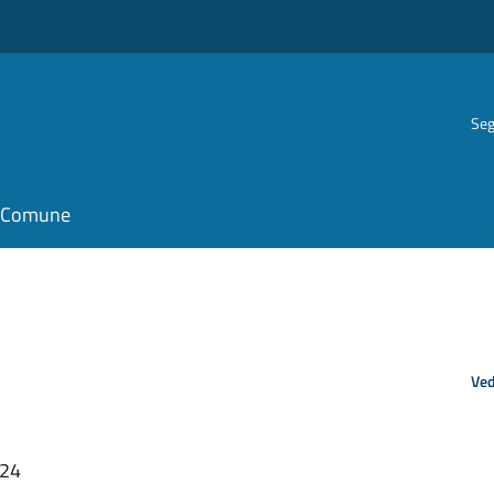
Seg
il Comune
Ved
:24