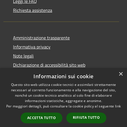
Leggi le FAQ
Richiesta assistenza
Amministrazione trasparente
Informativa privacy
Note legali
Dichiarazione di accessibilità sito web
×
WhistleblowingPA
Informazioni sui cookie
Questo sito web utilizza cookie tecnici e assimilati strettamente
necessari al corretto funzionamento e alla navigazione del sito,
nonché un cookie tecnico analitico al solo fine di elaborare
informazioni statistiche, aggregate e anonime.
RSS
Copyright © 2026 • Comune di
Per maggiori dettagli, può consultare la cookie policy al seguente
link
Accessibilità
Gaglianico • Powered by
Privacy
Municipium
Accesso
•
RIFIUTA TUTTO
ACCETTA TUTTO
Cookie
redazione