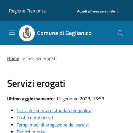
Salta al contenuto principale
|
Regione Piemonte
Accedi all'area personale
Comune di Gaglianico
Home
>
Servizi erogati
Servizi erogati
Ultimo aggiornamento
: 11 gennaio 2023, 15:53
Carta dei servizi e standard di qualità
Costi contabilizzati
Tempi medi di erogazione dei servizi
Servizi in rete