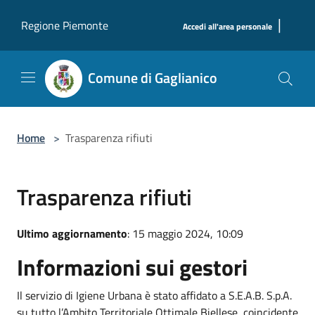
Salta al contenuto principale
|
Regione Piemonte
Accedi all'area personale
Comune di Gaglianico
Home
>
Trasparenza rifiuti
Trasparenza rifiuti
Ultimo aggiornamento
: 15 maggio 2024, 10:09
Informazioni sui gestori
Il servizio di Igiene Urbana è stato affidato a S.E.A.B. S.p.A.
su tutto l’Ambito Territoriale Ottimale Biellese, coincidente