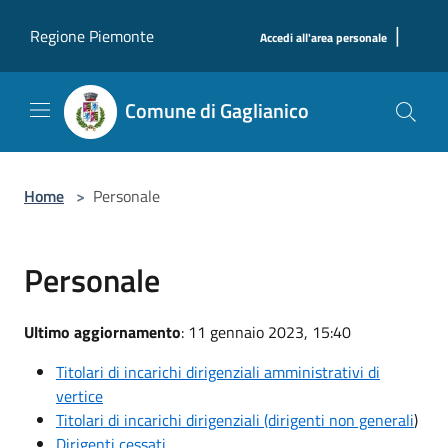
Salta al contenuto principale
|
Regione Piemonte
Accedi all'area personale
Comune di Gaglianico
Home
>
Personale
Personale
Ultimo aggiornamento
: 11 gennaio 2023, 15:40
Titolari di incarichi dirigenziali amministrativi di
vertice
Titolari di incarichi dirigenziali (dirigenti non generali
)
Dirigenti cessati