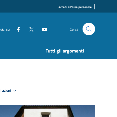
|
Accedi all'area personale
uici su
Cerca
Tutti gli argomenti
i azioni