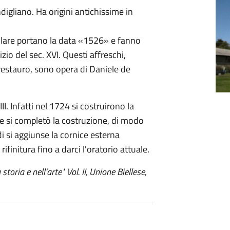
igliano. Ha origini antichissime in
rcolare portano la data «1526» e fanno
izio del sec. XVI. Questi affreschi,
restauro, sono opera di Daniele de
II. Infatti nel 1724 si costruirono la
to e si completò la costruzione, di modo
i si aggiunse la cornice esterna
ifinitura fino a darci l'oratorio attuale.
toria e nell'arte" Vol. II, Unione Biellese,