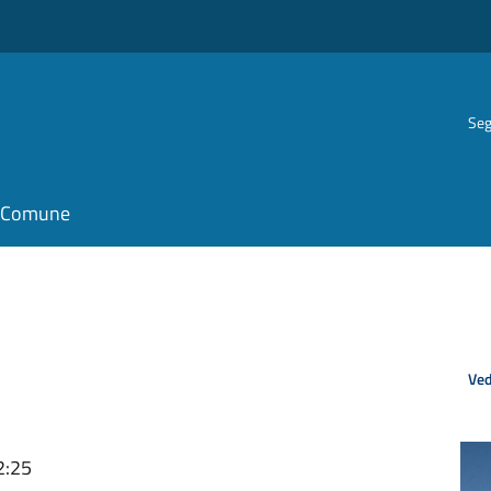
Seg
il Comune
Ved
2:25