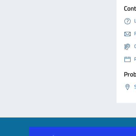
Cont
Prob