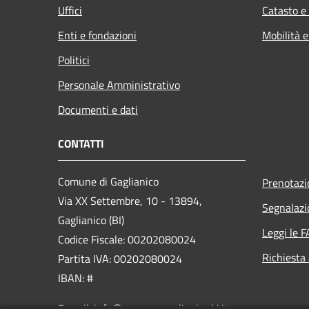
Uffici
Catasto e
Enti e fondazioni
Mobilità e
Politici
Personale Amministrativo
Documenti e dati
CONTATTI
Comune di Gaglianico
Prenotaz
Via XX Settembre, 10 - 13894,
Segnalazi
Gaglianico (BI)
Leggi le 
Codice Fiscale: 00202080024
Richiesta
Partita IVA: 00202080024
IBAN: #
E-mail: info@comune.gaglianico.bi.it