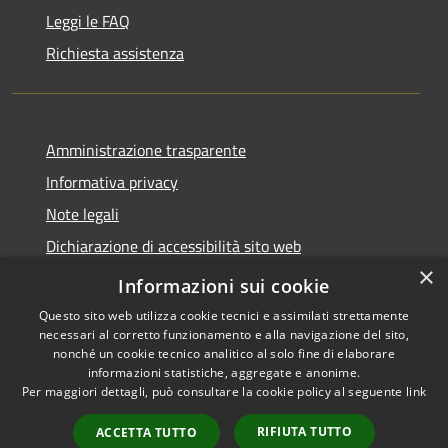
Leggi le FAQ
Richiesta assistenza
Amministrazione trasparente
Informativa privacy
Note legali
Dichiarazione di accessibilità sito web
×
WhistleblowingPA
Informazioni sui cookie
Questo sito web utilizza cookie tecnici e assimilati strettamente
necessari al corretto funzionamento e alla navigazione del sito,
nonché un cookie tecnico analitico al solo fine di elaborare
informazioni statistiche, aggregate e anonime.
RSS
Copyright © 2026 • Comune di
Per maggiori dettagli, può consultare la cookie policy al seguente
link
Accessibilità
Gaglianico • Powered by
Privacy
Municipium
Accesso
•
RIFIUTA TUTTO
ACCETTA TUTTO