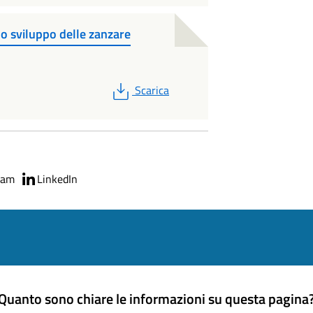
llo sviluppo delle zanzare
PDF
Scarica
ram
LinkedIn
Quanto sono chiare le informazioni su questa pagina