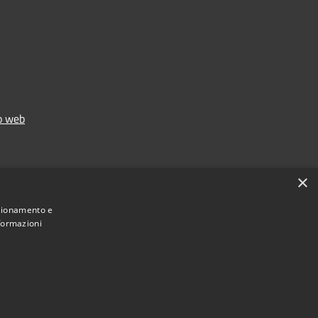
to web
×
nzionamento e
nformazioni
Municipium
Accesso redazione
Gaglianico • Powered by
•