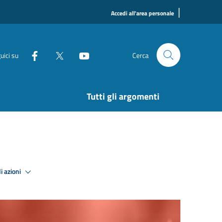
|
Accedi all'area personale
uici su
Cerca
Tutti gli argomenti
i azioni