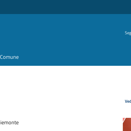
Seg
il Comune
Ved
 Piemonte