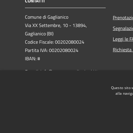
CONTATTI
Comune di Gaglianico
Prenotaz
Via XX Settembre, 10 - 13894,
Segnalazi
Gaglianico (BI)
Leggi le 
Codice Fiscale: 00202080024
Richiesta
Partita IVA: 00202080024
IBAN: #
E-mail: info@comune.gaglianico.bi.it
PEC:
gaglianico@pec.ptbiellese.it
Questo sito 
Centralino Unico: +39 015 2546400
alla navig
RSS
Accessibilità
Privacy
Cookie
Mappa de