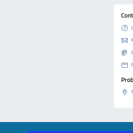
Cont
Prob