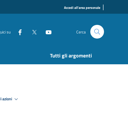
|
Accedi all'area personale
uici su
Cerca
Tutti gli argomenti
i azioni