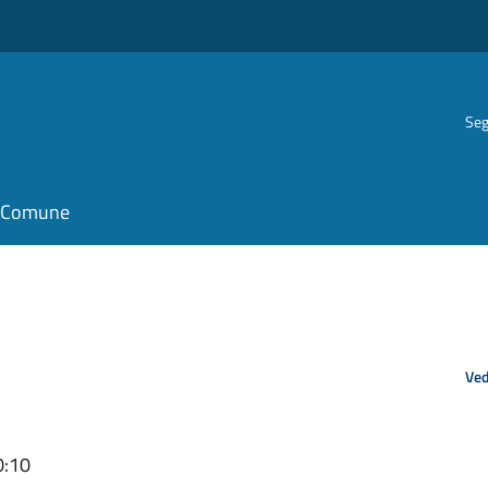
Seg
il Comune
Ved
0:10