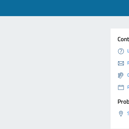
Cont
Prob