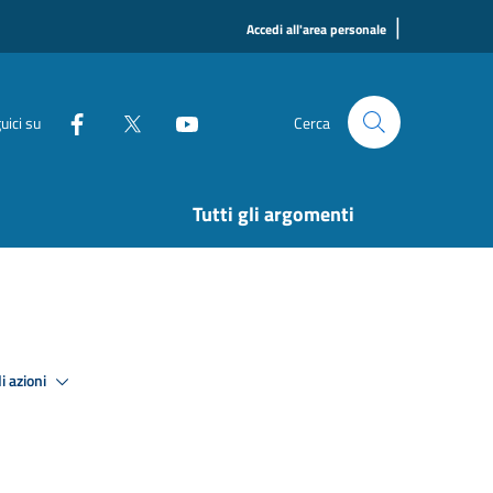
|
Accedi all'area personale
uici su
Cerca
Tutti gli argomenti
i azioni