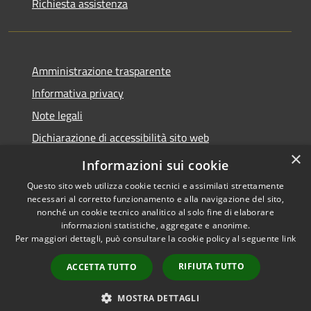
Richiesta assistenza
Amministrazione trasparente
Informativa privacy
Note legali
Dichiarazione di accessibilità sito web
×
WhistleblowingPA
Informazioni sui cookie
Questo sito web utilizza cookie tecnici e assimilati strettamente
necessari al corretto funzionamento e alla navigazione del sito,
nonché un cookie tecnico analitico al solo fine di elaborare
informazioni statistiche, aggregate e anonime.
RSS
Copyright © 2026 • Comune di
Per maggiori dettagli, può consultare la cookie policy al seguente
link
Accessibilità
Gaglianico • Powered by
Privacy
Municipium
Accesso
•
RIFIUTA TUTTO
ACCETTA TUTTO
Cookie
redazione
Mappa del sito
MOSTRA DETTAGLI