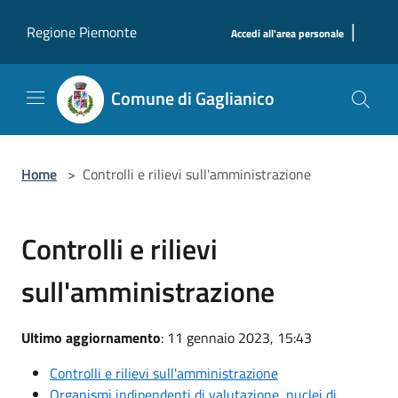
Salta al contenuto principale
|
Regione Piemonte
Accedi all'area personale
Comune di Gaglianico
Home
>
Controlli e rilievi sull'amministrazione
Controlli e rilievi
sull'amministrazione
Ultimo aggiornamento
: 11 gennaio 2023, 15:43
Controlli e rilievi sull'amministrazione
Organismi indipendenti di valutazione, nuclei di