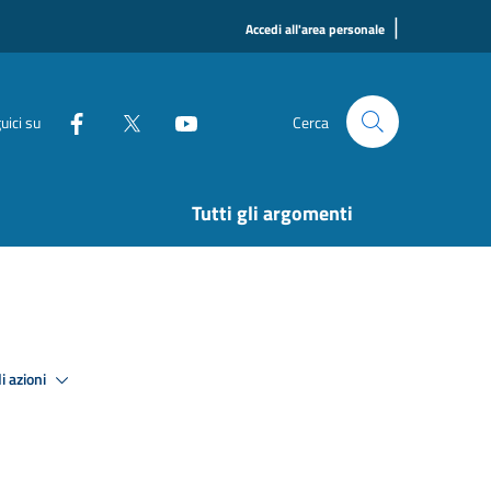
|
Accedi all'area personale
uici su
Cerca
Tutti gli argomenti
i azioni