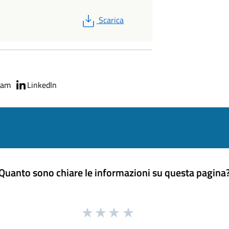
PDF
Scarica
ram
LinkedIn
Quanto sono chiare le informazioni su questa pagina