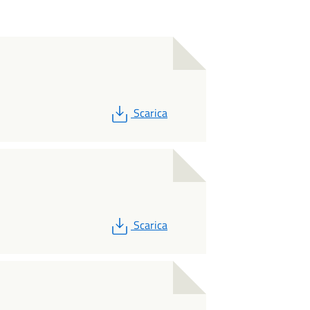
PDF
Scarica
PDF
Scarica