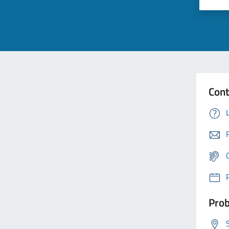
Cont
Prob