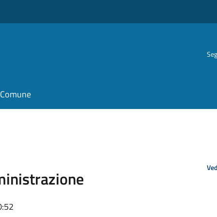
Seg
il Comune
Ved
mministrazione
0:52