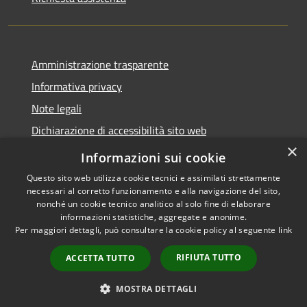
Amministrazione trasparente
Informativa privacy
Note legali
Dichiarazione di accessibilità sito web
×
WhistleblowingPA
Informazioni sui cookie
Questo sito web utilizza cookie tecnici e assimilati strettamente
necessari al corretto funzionamento e alla navigazione del sito,
nonché un cookie tecnico analitico al solo fine di elaborare
informazioni statistiche, aggregate e anonime.
RSS
Copyright © 2026 • Comune di
Per maggiori dettagli, può consultare la cookie policy al seguente
link
Accessibilità
Gaglianico • Powered by
Privacy
Municipium
Accesso
•
RIFIUTA TUTTO
ACCETTA TUTTO
Cookie
redazione
Mappa del sito
MOSTRA DETTAGLI