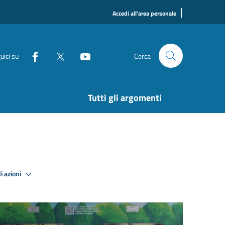
|
Accedi all'area personale
uici su
Cerca
Tutti gli argomenti
i azioni