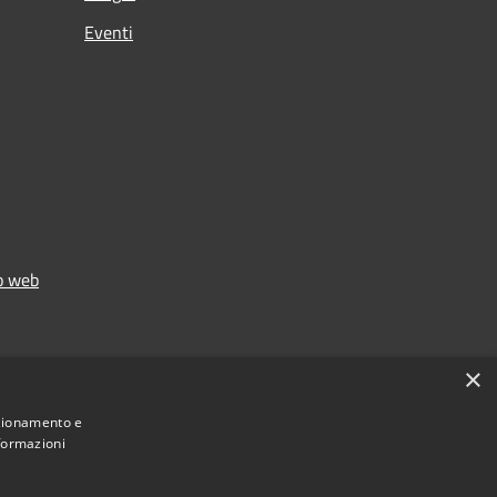
Eventi
to web
×
nzionamento e
nformazioni