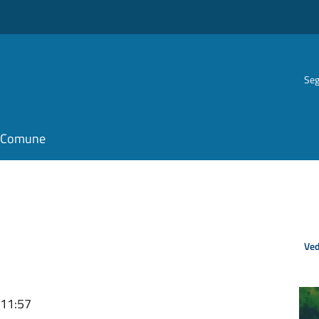
Seg
il Comune
Ved
 11:57