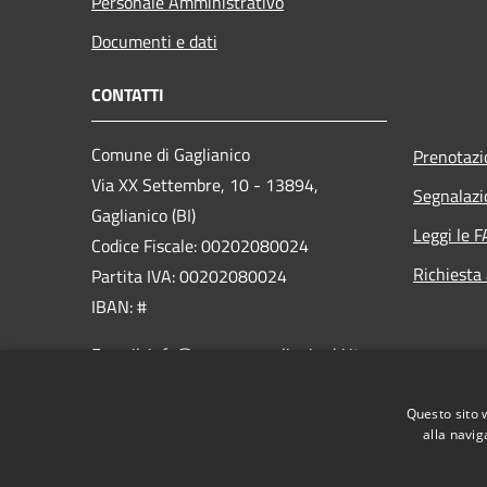
Personale Amministrativo
Documenti e dati
CONTATTI
Comune di Gaglianico
Prenotaz
Via XX Settembre, 10 - 13894,
Segnalazi
Gaglianico (BI)
Leggi le 
Codice Fiscale: 00202080024
Richiesta
Partita IVA: 00202080024
IBAN: #
E-mail: info@comune.gaglianico.bi.it
PEC:
gaglianico@pec.ptbiellese.it
Questo sito 
Centralino Unico: +39 015 2546400
alla navig