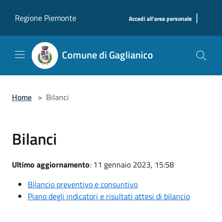
Salta al contenuto principale
|
Regione Piemonte
Accedi all'area personale
Comune di Gaglianico
Home
>
Bilanci
Bilanci
Ultimo aggiornamento
: 11 gennaio 2023, 15:58
Bilancio preventivo e consuntivo
Piano degli indicatori e risultati attesi di bilancio