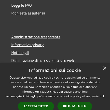
Leggi le FAQ
Richiesta assistenza
Amministrazione trasparente
Informativa privacy
Note legali
Dichiarazione di accessibilità sito web
×
WhistleblowingPA
Informazioni sui cookie
Questo sito web utilizza cookie tecnici e assimilati strettamente
necessari al corretto funzionamento e alla navigazione del sito,
nonché un cookie tecnico analitico al solo fine di elaborare
informazioni statistiche, aggregate e anonime.
RSS
Copyright © 2026 • Comune di
Per maggiori dettagli, può consultare la cookie policy al seguente
link
Accessibilità
Gaglianico • Powered by
Privacy
Municipium
Accesso
•
RIFIUTA TUTTO
ACCETTA TUTTO