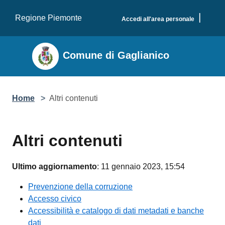
Salta al contenuto principale
|
Regione Piemonte
Accedi all'area personale
Comune di Gaglianico
Home
>
Altri contenuti
Altri contenuti
Ultimo aggiornamento
: 11 gennaio 2023, 15:54
Prevenzione della corruzione
Accesso civico
Accessibilità e catalogo di dati metadati e banche
dati