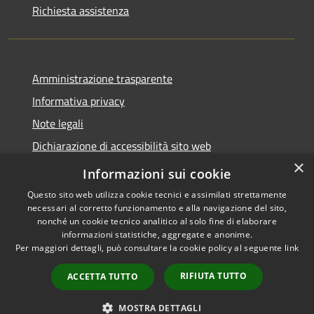
Richiesta assistenza
Amministrazione trasparente
Informativa privacy
Note legali
Dichiarazione di accessibilità sito web
×
WhistleblowingPA
Informazioni sui cookie
Questo sito web utilizza cookie tecnici e assimilati strettamente
necessari al corretto funzionamento e alla navigazione del sito,
nonché un cookie tecnico analitico al solo fine di elaborare
informazioni statistiche, aggregate e anonime.
RSS
Copyright © 2026 • Comune di
Per maggiori dettagli, può consultare la cookie policy al seguente
link
Accessibilità
Gaglianico • Powered by
Privacy
Municipium
Accesso
•
RIFIUTA TUTTO
ACCETTA TUTTO
Cookie
redazione
Mappa del sito
MOSTRA DETTAGLI