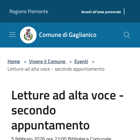
Salta al contenuto principale
|
Regione Piemonte
Accedi all'area personale
Comune di Gaglianico
Home
>
Vivere il Comune
>
Eventi
>
Letture ad alta voce - secondo appuntamento
Letture ad alta voce -
secondo
appuntamento
5 febbraio 2026 ore 21:00 Biblioteca Comunale