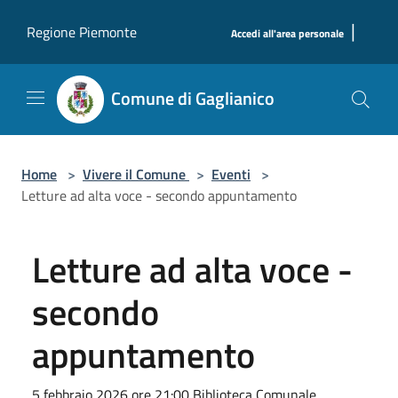
Salta al contenuto principale
|
Regione Piemonte
Accedi all'area personale
Comune di Gaglianico
Home
>
Vivere il Comune
>
Eventi
>
Letture ad alta voce - secondo appuntamento
Letture ad alta voce -
secondo
appuntamento
5 febbraio 2026 ore 21:00 Biblioteca Comunale