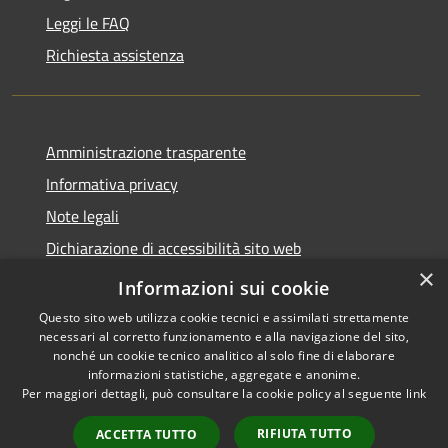
Leggi le FAQ
Richiesta assistenza
Amministrazione trasparente
Informativa privacy
Note legali
Dichiarazione di accessibilità sito web
×
WhistleblowingPA
Informazioni sui cookie
Questo sito web utilizza cookie tecnici e assimilati strettamente
necessari al corretto funzionamento e alla navigazione del sito,
nonché un cookie tecnico analitico al solo fine di elaborare
informazioni statistiche, aggregate e anonime.
RSS
Copyright © 2026 • Comune di
Per maggiori dettagli, può consultare la cookie policy al seguente
link
Accessibilità
Gaglianico • Powered by
Privacy
Municipium
Accesso
•
RIFIUTA TUTTO
ACCETTA TUTTO